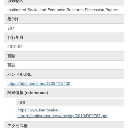
収録物名
Institute of Social and Economic Research Discussion Papers
巻(号)
787
刊行年月
2010-09
言語
英語
ハンドルURL
https://hdl.handle.net/11094/13432
関連情報 (references)
URI
https://www.iser.osaka-
u.ac.jp/static/resources/docs/dp/2010/DP0787.pdf
アクセス権