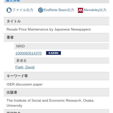
ファイル出力
EndNote Basic出力
Mendeley出力
タイトル
Resale Price Maintenance by Japanese Newspapers
著者
NRID
1000060514370
著者名
Flath, David
キーワード等
ISER discussion paper
出版者
The Institute of Social and Economic Research, Osaka
University