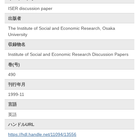
ISER discussion paper
出版者
The Institute of Social and Economic Research, Osaka
University
収録物名
Institute of Social and Economic Research Discussion Papers
巻(号)
490
刊行年月
1999-11
言語
英語
ハンドルURL
https://hdl.handle.net/11094/13556