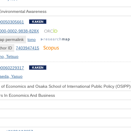
 Environmental Awareness
00050305661
000-0002-9838-828X
ap permalink
tono
hor ID
7403947415
no, Tetsuo
00060229317
aeda, Yasuo
of Economics and Osaka School of International Public Policy (OSIPP)
rs In Economics And Business