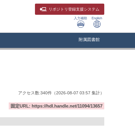
リポジトリ
登録支援システム
入力補助
English
附属図書館
アクセス数:
340
件
（
2026-08-07
03:57 集計
）
固定URL: https://hdl.handle.net/11094/13657