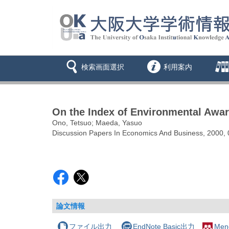
検索画面選択
利用案内
On the Index of Environmental Awa
Ono, Tetsuo; Maeda, Yasuo
Discussion Papers In Economics And Business, 2000,
論文情報
ファイル出力
EndNote Basic出力
Men