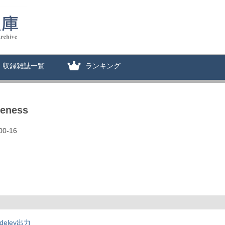
収録雑誌一覧
ランキング
reness
 00-16
deley出力