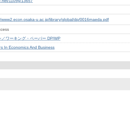
le.net/11094/13657
://www2.econ.osaka-u.ac.jp/library/global/dp/0016maeda.pdf
ccess
／ワーキング・ペーパー DP/WP
rs In Economics And Business
© 2022- The University of Osaka Libraries