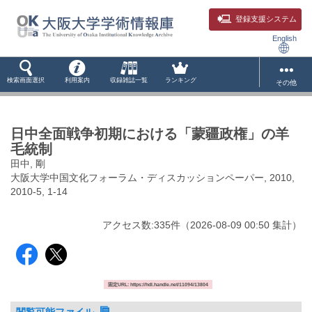
登録支援システム
English
検索画面選択
利用案内
収録雑誌一覧
ランキング
その他
日中全面戦争初期における「蒙疆政権」の羊
毛統制
田中, 剛
大阪大学中国文化フォーラム・ディスカッションペーパー, 2010,
2010-5, 1-14
アクセス数:
335
件
（
2026-08-09
00:50 集計
）
固定URL: https://hdl.handle.net/11094/13804
閲覧可能ファイル