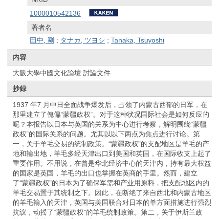
1000010542136
著者名
田中, 剛
;
タナカ, ツヨシ
;
Tanaka, Tsuyoshi
内容
大阪大學中國文化論壇 討論文件
抄録
1937 年7 月中日全面战争爆发后，占领了内蒙古西部的日军，在
那里建立了傀儡“蒙疆政权”。对于这种状况国际社会是如何反应的
呢？本报告以日本与英国的关系为中心进行考察，解明围绕“蒙疆
政权”的国际关系的问题。尤其以以下两点为焦点进行讨论。第
一，关于羊毛交易的统制政策。“蒙疆政权”的支配地区是羊毛的产
地和输出地，羊毛多经天津出口到美国和英国，在国际收支上起了
重要作用。不用说，在曾是华北经济中心的天津内，持有最大权益
的国家是英国，羊毛的出口也掌握在英商的手里。然而，建立
了“蒙疆政权”的日本为了确保军需和产业用原料，把支配地区内的
羊毛交易置于其统制之下。因此，在断绝了来自西北和内蒙古地区
的羊毛输入的天津，英国与美国联合对日本的单方面措施进行强烈
抗议，动摇了“蒙疆政权”的羊毛统制政策。第二，关于伊斯兰政