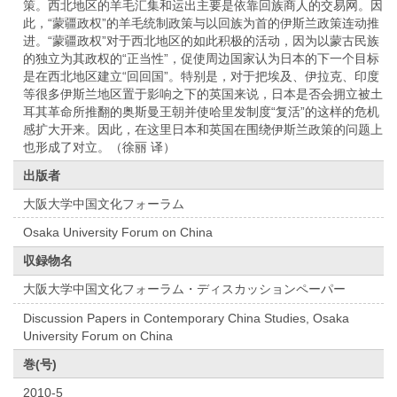
策。西北地区的羊毛汇集和运出主要是依靠回族商人的交易网。因
此，“蒙疆政权”的羊毛统制政策与以回族为首的伊斯兰政策连动推
进。“蒙疆政权”对于西北地区的如此积极的活动，因为以蒙古民族
的独立为其政权的“正当性”，促使周边国家认为日本的下一个目标
是在西北地区建立“回回国”。特别是，对于把埃及、伊拉克、印度
等很多伊斯兰地区置于影响之下的英国来说，日本是否会拥立被土
耳其革命所推翻的奥斯曼王朝并使哈里发制度“复活”的这样的危机
感扩大开来。因此，在这里日本和英国在围绕伊斯兰政策的问题上
也形成了对立。（徐丽 译）
出版者
大阪大学中国文化フォーラム
Osaka University Forum on China
収録物名
大阪大学中国文化フォーラム・ディスカッションペーパー
Discussion Papers in Contemporary China Studies, Osaka
University Forum on China
巻(号)
2010-5