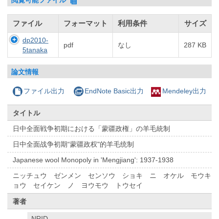
ファイル
フォーマット
利用条件
サイズ
dp2010-
pdf
なし
287 KB
5tanaka
論文情報
ファイル出力
EndNote Basic出力
Mendeley出力
タイトル
日中全面戦争初期における「蒙疆政権」の羊毛統制
日中全面战争初期“蒙疆政权"的羊毛统制
Japanese wool Monopoly in 'Mengjiang': 1937-1938
ニッチュウ ゼンメン センソウ ショキ ニ オケル モウキ
ョウ セイケン ノ ヨウモウ トウセイ
著者
NRID