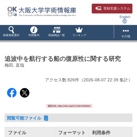
登録支援システム
English
検索画面選択
利用案内
収録雑誌一覧
ランキング
その他
追波中を航行する船の復原性に関する研究
梅田, 直哉
アクセス数:
826
件
（
2026-08-07
22:39 集計
）
固定URL: https://doi.org/10.11501/3058261
閲覧可能ファイル
ファイル
フォーマット
利用条件