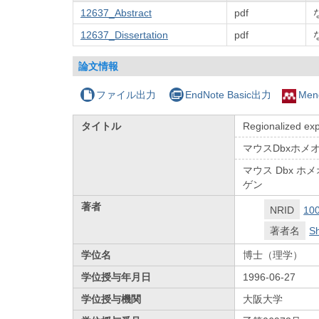
12637_Abstract
pdf
12637_Dissertation
pdf
論文情報
ファイル出力
EndNote Basic出力
Men
タイトル
Regionalized ex
マウスDbxホ
マウス Dbx 
ゲン
著者
NRID
10
著者名
Sh
学位名
博士（理学）
学位授与年月日
1996-06-27
学位授与機関
大阪大学