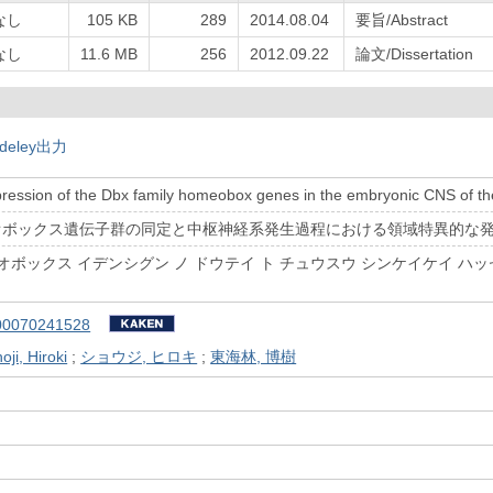
なし
105 KB
289
2014.08.04
要旨/Abstract
なし
11.6 MB
256
2012.09.22
論文/Dissertation
deley出力
pression of the Dbx family homeobox genes in the embryonic CNS of t
メオボックス遺伝子群の同定と中枢神経系発生過程における領域特異的な
ホメオボックス イデンシグン ノ ドウテイ ト チュウスウ シンケイケイ ハ
00070241528
oji, Hiroki
;
ショウジ, ヒロキ
;
東海林, 博樹