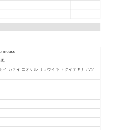
he mouse
発現
ッセイ カテイ ニオケル リョウイキ トクイテキナ ハツ