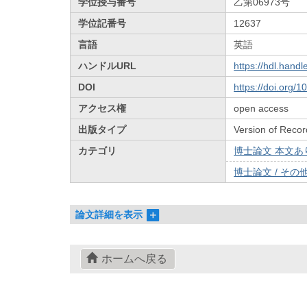
学位授与番号
乙第06973号
学位記番号
12637
言語
英語
ハンドルURL
https://hdl.hand
DOI
https://doi.org/
アクセス権
open access
出版タイプ
Version of Recor
カテゴリ
博士論文 本文あり 
博士論文 / その他 
論文詳細を表示
ホームへ戻る