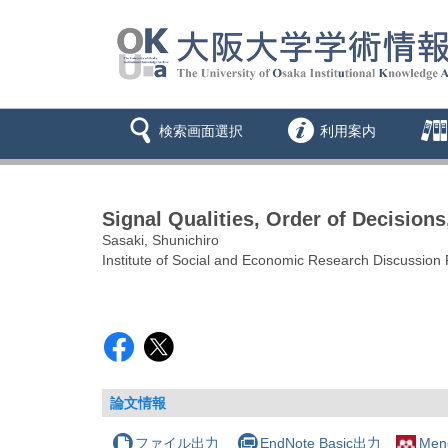
検索画面選択
利用案内
Signal Qualities, Order of Decision
Sasaki, Shunichiro
Institute of Social and Economic Research Discussion
論文情報
ファイル出力
EndNote Basic出力
Men