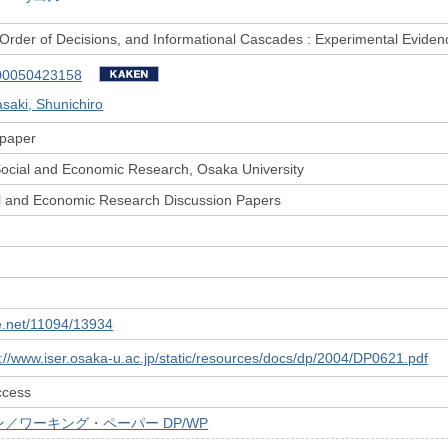
, Order of Decisions, and Informational Cascades : Experimental Eviden
00050423158
saki, Shunichiro
 paper
 Social and Economic Research, Osaka University
ial and Economic Research Discussion Papers
le.net/11094/13934
s://www.iser.osaka-u.ac.jp/static/resources/docs/dp/2004/DP0621.pdf
ccess
／ワーキング・ペーパー DP/WP