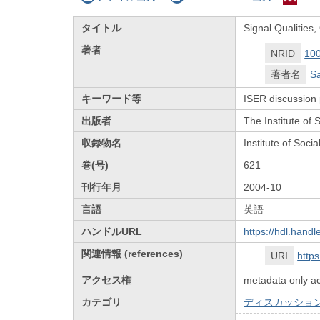
タイトル
Signal Qualities
著者
NRID
10
著者名
Sa
キーワード等
ISER discussion
出版者
The Institute of
収録物名
Institute of Soc
巻(号)
621
刊行年月
2004-10
言語
英語
ハンドルURL
https://hdl.hand
関連情報 (references)
URI
http
アクセス権
metadata only a
カテゴリ
ディスカッション