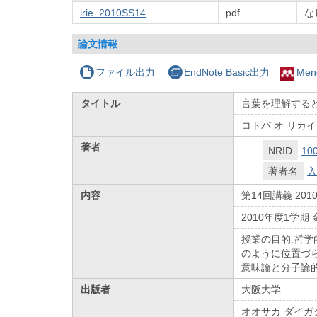
irie_2010SS14
pdf
な
論文情報
ファイル出力
EndNote Basic出力
Men
タイトル
言葉を理解するとは
コトバ オ リカイ
著者
NRID
10
著者名
入
内容
第14回講義 201
2010年度1学
授業の目的:哲
のように位置づ
意味論と分子論
出版者
大阪大学
オオサカ ダイガ