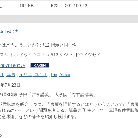
し
194 KB
522
2012.09.22
deley出力
どういうことか? : §12 指示と同一性
スル トハ ドウイウコトカ §12 シジ ト ドウイツセイ
00070160075
江, 幸男
;
イリエ, ユキオ
;
Irie, Yukio
0年7月23日
期 金曜3時限 学部「哲学講義」 大学院「存在論講義」
学的意味論を紹介しつつ、「言葉を理解するとはどういうことか?」「言
られるのか?」という問題を考える。講義内容:主として、真理条件意味
的意味論、などの論争を紹介し検討する。
ク