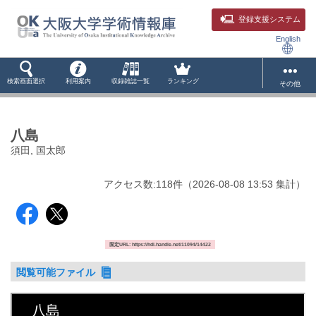
登録支援システム
English
検索画面選択
利用案内
収録雑誌一覧
ランキング
その他
八島
須田, 国太郎
アクセス数:
118
件
（
2026-08-08
13:53 集計
）
固定URL: https://hdl.handle.net/11094/14422
閲覧可能ファイル