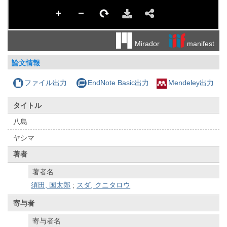
manifest
Mirador
論文情報
ファイル出力
EndNote Basic出力
Mendeley出力
タイトル
八島
ヤシマ
著者
著者名
須田, 国太郎
;
スダ, クニタロウ
寄与者
寄与者名