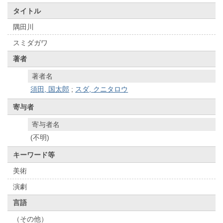
タイトル
隅田川
スミダガワ
著者
著者名
須田, 国太郎
;
スダ, クニタロウ
寄与者
寄与者名
(不明)
キーワード等
美術
演劇
言語
（その他）