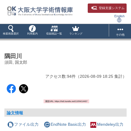
登録支援システム
English
検索画面選択
利用案内
収録雑誌一覧
ランキング
その他
隅田川
須田, 国太郎
アクセス数:
94
件
（
2026-08-09
18:25 集計
）
固定URL: https://hdl.handle.net/11094/14457
論文情報
ファイル出力
EndNote Basic出力
Mendeley出力