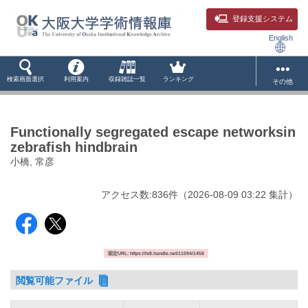
登録支援システム
English
検索画面選択
利用案内
収録雑誌一覧
ランキング
その他
Functionally segregated escape networksin
zebrafish hindbrain
小橋, 常彦
アクセス数:
836
件
（
2026-08-09
03:22 集計
）
固定URL: https://hdl.handle.net/11094/1458
閲覧可能ファイル