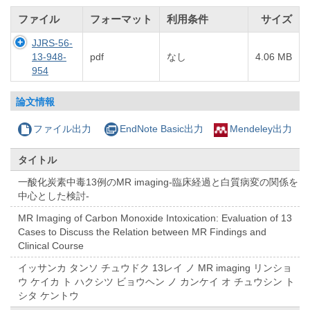
ファイル
フォーマット
利用条件
サイズ
JJRS-56-
13-948-
pdf
なし
4.06 MB
954
論文情報
ファイル出力
EndNote Basic出力
Mendeley出力
タイトル
一酸化炭素中毒13例のMR imaging-臨床経過と白質病変の関係を
中心とした検討-
MR Imaging of Carbon Monoxide Intoxication: Evaluation of 13
Cases to Discuss the Relation between MR Findings and
Clinical Course
イッサンカ タンソ チュウドク 13レイ ノ MR imaging リンショ
ウ ケイカ ト ハクシツ ビョウヘン ノ カンケイ オ チュウシン ト
シタ ケントウ