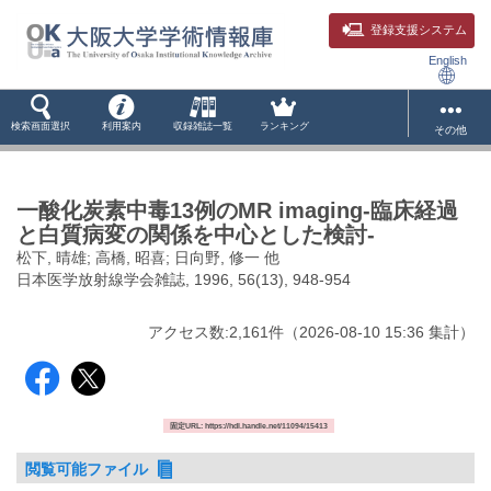
登録支援システム
English
検索画面選択
利用案内
収録雑誌一覧
ランキング
その他
一酸化炭素中毒13例のMR imaging-臨床経過
と白質病変の関係を中心とした検討-
松下, 晴雄; 高橋, 昭喜; 日向野, 修一 他
日本医学放射線学会雑誌, 1996, 56(13), 948-954
アクセス数:
2,161
件
（
2026-08-10
15:36 集計
）
固定URL: https://hdl.handle.net/11094/15413
閲覧可能ファイル