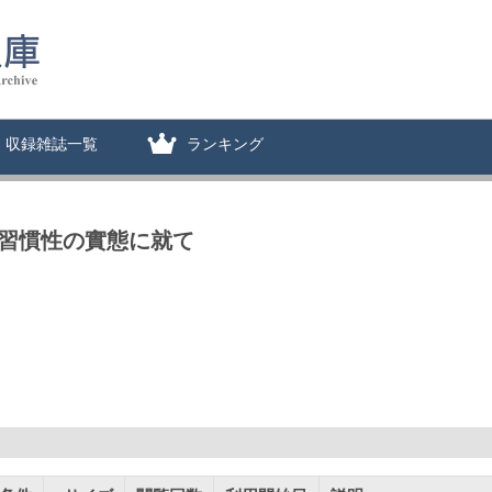
収録雑誌一覧
ランキング
 習慣性の實態に就て