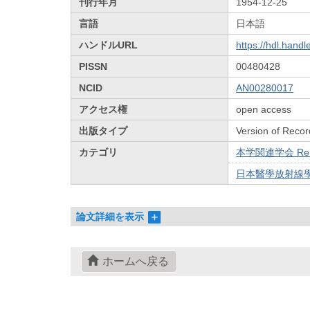
刊行年月
1954-12-25
言語
日本語
ハンドルURL
https://hdl.hand
PISSN
00480428
NCID
AN00280017
アクセス権
open access
出版タイプ
Version of Recor
カテゴリ
本学関連学会 Relat
日本醫學放射線學會雜
論文詳細を表示
ホームへ戻る