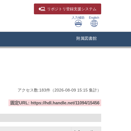
リポジトリ
登録支援システム
入力補助
English
附属図書館
アクセス数:
183
件
（
2026-08-09
15:15 集計
）
固定URL: https://hdl.handle.net/11094/15456