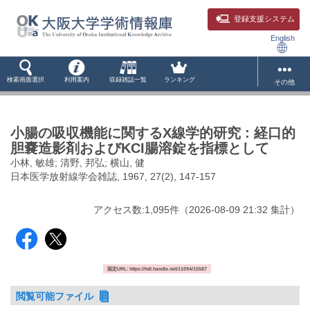
登録支援システム
English
検索画面選択
利用案内
収録雑誌一覧
ランキング
その他
小腸の吸収機能に関するX線学的研究 : 経口的
胆嚢造影剤およびKCI腸溶錠を指標として
小林, 敏雄; 清野, 邦弘; 横山, 健
日本医学放射線学会雑誌, 1967, 27(2), 147-157
アクセス数:
1,095
件
（
2026-08-09
21:32 集計
）
固定URL: https://hdl.handle.net/11094/15587
閲覧可能ファイル