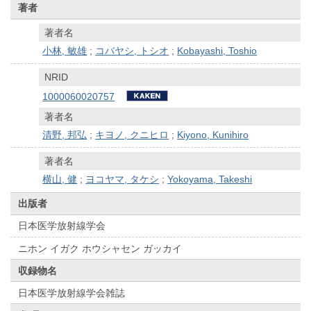
著者
著者名
小林, 敏雄
;
コバヤシ, トシオ
;
Kobayashi, Toshio
NRID
1000060020757
著者名
清野, 邦弘
;
キヨノ, クニヒロ
;
Kiyono, Kunihiro
著者名
横山, 健
;
ヨコヤマ, タケシ
;
Yokoyama, Takeshi
出版者
日本医学放射線学会
ニホン イガク ホウシャセン ガッカイ
収録物名
日本医学放射線学会雑誌