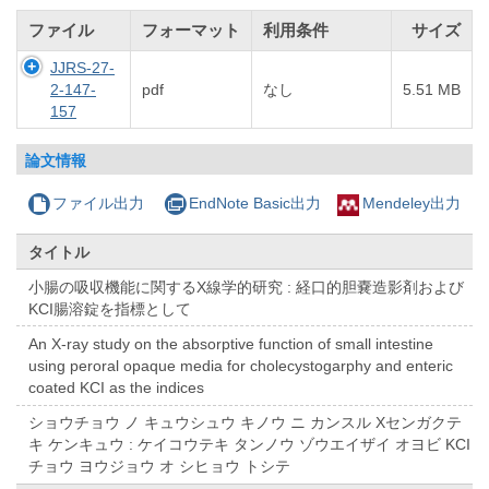
ファイル
フォーマット
利用条件
サイズ
JJRS-27-
2-147-
pdf
なし
5.51 MB
157
論文情報
ファイル出力
EndNote Basic出力
Mendeley出力
タイトル
小腸の吸収機能に関するX線学的研究 : 経口的胆嚢造影剤および
KCI腸溶錠を指標として
An X-ray study on the absorptive function of small intestine
using peroral opaque media for cholecystogarphy and enteric
coated KCI as the indices
ショウチョウ ノ キュウシュウ キノウ ニ カンスル Xセンガクテ
キ ケンキュウ : ケイコウテキ タンノウ ゾウエイザイ オヨビ KCI
チョウ ヨウジョウ オ シヒョウ トシテ