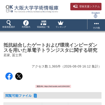
登録支援システム
English
検索画面選択
利用案内
収録雑誌一覧
ランキング
その他
抵抗結合したゲートおよび環境インピーダン
スを用いた単電子トランジスタに関する研究
若家, 冨士男
アクセス数:
1,365
件
（
2026-08-09
16:12 集計
）
固定URL: https://hdl.handle.net/11094/1559
閲覧可能ファイル