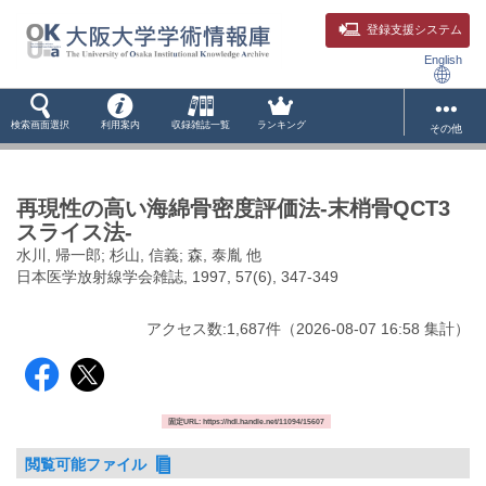
登録支援システム
English
検索画面選択
利用案内
収録雑誌一覧
ランキング
その他
再現性の高い海綿骨密度評価法-末梢骨QCT3
スライス法-
水川, 帰一郎; 杉山, 信義; 森, 泰胤 他
日本医学放射線学会雑誌, 1997, 57(6), 347-349
アクセス数:
1,687
件
（
2026-08-07
16:58 集計
）
固定URL: https://hdl.handle.net/11094/15607
閲覧可能ファイル