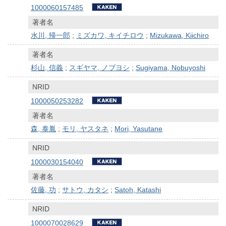
1000060157485
著者名
水川, 帰一郎
;
ミズカワ, キイチロウ
;
Mizukawa, Kiichiro
著者名
杉山, 信義
;
スギヤマ, ノブヨシ
;
Sugiyama, Nobuyoshi
NRID
1000050253282
著者名
森, 泰胤
;
モリ, ヤスタネ
;
Mori, Yasutane
NRID
1000030154040
著者名
佐藤, 功
;
サトウ, カタシ
;
Satoh, Katashi
NRID
1000070028629