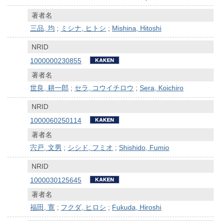
著者名
三品, 均
;
ミシナ, ヒトシ
;
Mishina, Hitoshi
NRID
1000000230855
著者名
世良, 耕一郎
;
セラ, コウイチロウ
;
Sera, Koichiro
NRID
1000060250114
著者名
宍戸, 文男
;
シシド, フミオ
;
Shishido, Fumio
NRID
1000030125645
著者名
福田, 寛
;
フクダ, ヒロシ
;
Fukuda, Hiroshi