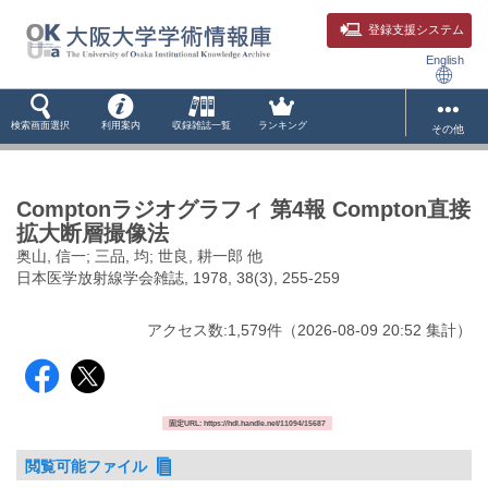
登録支援システム
English
検索画面選択
利用案内
収録雑誌一覧
ランキング
その他
Comptonラジオグラフィ 第4報 Compton直接
拡大断層撮像法
奥山, 信一; 三品, 均; 世良, 耕一郎 他
日本医学放射線学会雑誌, 1978, 38(3), 255-259
アクセス数:
1,579
件
（
2026-08-09
20:52 集計
）
固定URL: https://hdl.handle.net/11094/15687
閲覧可能ファイル