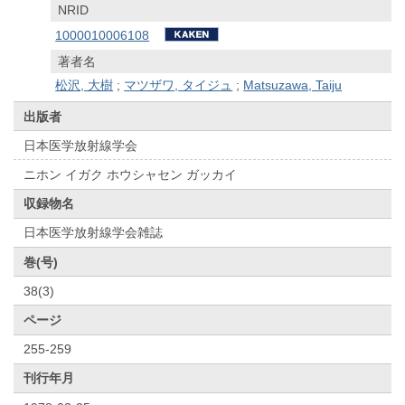
NRID
1000010006108
著者名
松沢, 大樹
;
マツザワ, タイジュ
;
Matsuzawa, Taiju
出版者
日本医学放射線学会
ニホン イガク ホウシャセン ガッカイ
収録物名
日本医学放射線学会雑誌
巻(号)
38(3)
ページ
255-259
刊行年月