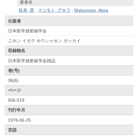
著者名
松本, 晃
;
マツモト, アキラ
;
Matsumoto, Akira
出版者
日本医学放射線学会
ニホン イガク ホウシャセン ガッカイ
収録物名
日本医学放射線学会雑誌
巻(号)
36(6)
ページ
506-519
刊行年月
1976-06-25
言語