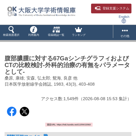
登録支援システム
English
検索画面選択
利用案内
収録雑誌一覧
ランキング
その他
腹部膿腫に対する67Gaシンチグラフィおよび
CTの比較検討-外科的治療の有無をパラメータ
として-
桑原, 康雄; 安森, 弘太郎; 鴛海, 良彦 他
日本医学放射線学会雑誌, 1983, 43(3), 403-408
アクセス数:
1,549
件
（
2026-08-08
15:53 集計
）
固定URL: https://hdl.handle.net/11094/15960