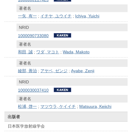
著者名
一矢, 有一
;
イチヤ, ユウイチ
;
Ichiya, Yuichi
NRID
1000090733080
著者名
和田, 誠
;
ワダ, マコト
;
Wada, Makoto
著者名
綾部, 善治
;
アヤベ, ゼンジ
;
Ayabe, Zenji
NRID
1000030037410
著者名
松浦, 啓一
;
マツウラ, ケイイチ
;
Matsuura, Keiichi
出版者
日本医学放射線学会