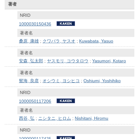
著者
NRID
1000030150436
著者名
桑原, 康雄
;
クワバラ, ヤスオ
;
Kuwabata, Yasuo
著者名
安森, 弘太郎
;
ヤスモリ, コウタロウ
;
Yasumori, Kotaro
著者名
鴛海, 良彦
;
オシウミ, ヨシヒコ
;
Oshiumi, Yoshihiko
NRID
1000050117206
著者名
西谷, 弘
;
ニシタニ, ヒロム
;
Nishitani, Hiromu
NRID
1000000117425