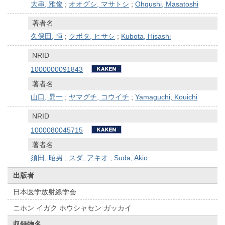
大串, 雅俊
;
オオグシ, マサトシ
;
Ohgushi, Masatoshi
著者名
久保田, 恒
;
クボタ, ヒサシ
;
Kubota, Hisashi
NRID
1000000091843
著者名
山口, 昴一
;
ヤマグチ, コウイチ
;
Yamaguchi, Kouichi
NRID
1000080045715
著者名
須田, 昭男
;
スダ, アキオ
;
Suda, Akio
出版者
日本医学放射線学会
ニホン イガク ホウシャセン ガッカイ
収録物名