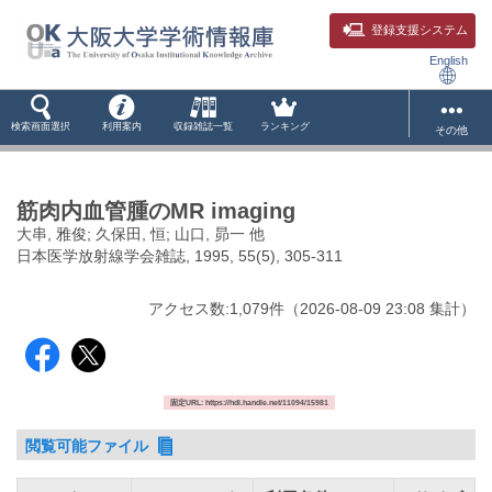
登録支援システム
English
検索画面選択
利用案内
収録雑誌一覧
ランキング
その他
筋肉内血管腫のMR imaging
大串, 雅俊; 久保田, 恒; 山口, 昴一 他
日本医学放射線学会雑誌, 1995, 55(5), 305-311
アクセス数:
1,079
件
（
2026-08-09
23:08 集計
）
固定URL: https://hdl.handle.net/11094/15981
閲覧可能ファイル