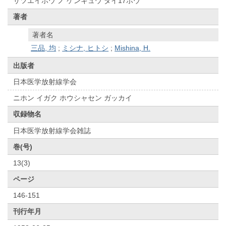
サツエイホウ ノ ケンキュウ ダイ17ホウ
著者
著者名
三品, 均
;
ミシナ, ヒトシ
;
Mishina, H.
出版者
日本医学放射線学会
ニホン イガク ホウシャセン ガッカイ
収録物名
日本医学放射線学会雑誌
巻(号)
13(3)
ページ
146-151
刊行年月