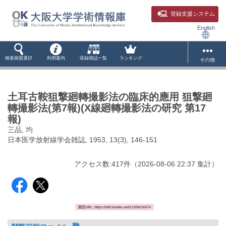
登録支援システム
English
検索画面選択
利用案内
収録雑誌一覧
ランキング
その他
土耳古鞍狙撃廻轉撮影法の臨床的應用 狙撃廻
轉撮影法(第7報)(X線廻轉撮影法の研究 第17
報)
三品, 均
日本医学放射線学会雑誌, 1953, 13(3), 146-151
アクセス数:
417
件
（
2026-08-06
22:37 集計
）
固定URL: https://hdl.handle.net/11094/16074