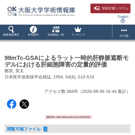
登録支援システム
English
検索画面選択
利用案内
収録雑誌一覧
ランキング
その他
99mTc-GSAによるラット一時的肝静脈遮断モ
デルにおける肝細胞障害の定量的評価
郷原, 英夫
日本医学放射線学会雑誌, 1994, 54(6), 510-519
アクセス数:
366
件
（
2026-08-06
16:44 集計
）
固定URL: https://hdl.handle.net/11094/16084
閲覧可能ファイル