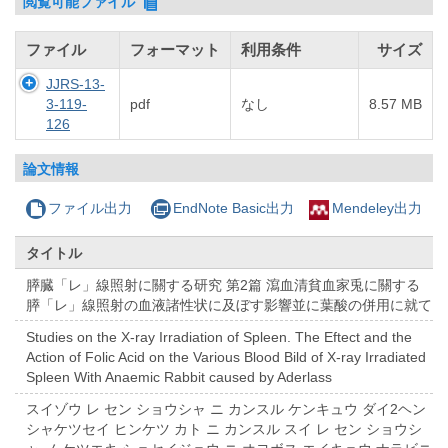
閲覧可能ファイル
ファイル
フォーマット
利用条件
サイズ
JJRS-13-
3-119-
pdf
なし
8.57 MB
126
論文情報
ファイル出力
EndNote Basic出力
Mendeley出力
タイトル
膵臓「レ」線照射に關する研究 第2篇 瀉血清貧血家兎に關する
膵「レ」線照射の血液諸性状に及ぼす影響並に葉酸の併用に就て
Studies on the X-ray Irradiation of Spleen. The Eftect and the
Action of Folic Acid on the Various Blood Bild of X-ray Irradiated
Spleen With Anaemic Rabbit caused by Aderlass
スイゾウ レ セン ショウシャ ニ カンスル ケンキュウ ダイ2ヘン
シャケツセイ ヒンケツ カト ニ カンスル スイ レ セン ショウシ