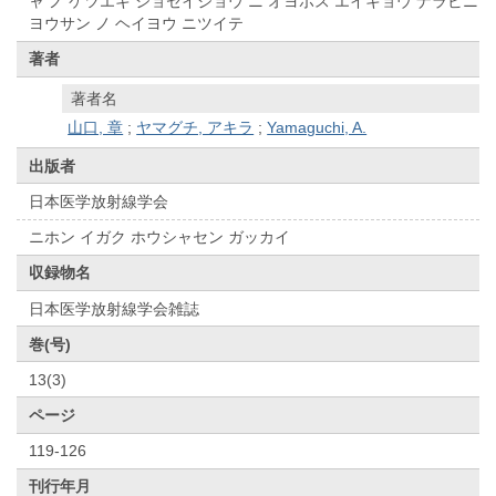
ャ ノ ケツエキ ショセイジョウ ニ オヨボス エイキョウ ナラビニ
ヨウサン ノ ヘイヨウ ニツイテ
著者
著者名
山口, 章
;
ヤマグチ, アキラ
;
Yamaguchi, A.
出版者
日本医学放射線学会
ニホン イガク ホウシャセン ガッカイ
収録物名
日本医学放射線学会雑誌
巻(号)
13(3)
ページ
119-126
刊行年月