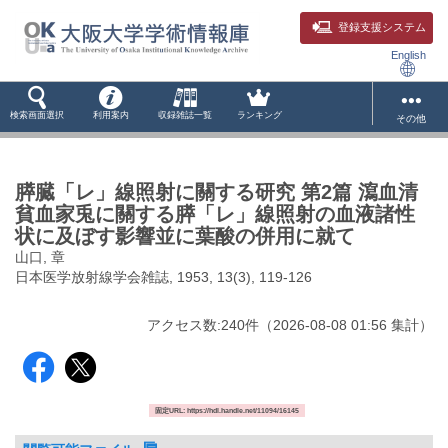
登録支援システム
English
検索画面選択
利用案内
収録雑誌一覧
ランキング
その他
膵臓「レ」線照射に關する研究 第2篇 瀉血清
貧血家兎に關する膵「レ」線照射の血液諸性
状に及ぼす影響並に葉酸の併用に就て
山口, 章
日本医学放射線学会雑誌, 1953, 13(3), 119-126
アクセス数:
240
件
（
2026-08-08
01:56 集計
）
固定URL: https://hdl.handle.net/11094/16145