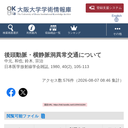
登録支援システム
English
検索画面選択
利用案内
収録雑誌一覧
ランキング
その他
後頭動脈・横静脈洞異常交通について
中元, 和也; 鈴木, 宗治
日本医学放射線学会雑誌, 1980, 40(2), 105-113
アクセス数:
576
件
（
2026-08-07
08:46 集計
）
固定URL: https://hdl.handle.net/11094/16284
閲覧可能ファイル