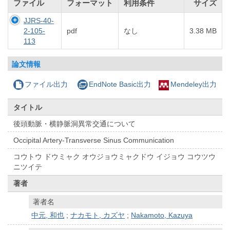
ファイル
フォーマット
利用条件
サイズ
JJRS-40-
2-105-
pdf
なし
3.38 MB
113
論文情報
ファイル出力
EndNote Basic出力
Mendeley出力
タイトル
後頭動脈・横静脈洞異常交通について
Occipital Artery-Transverse Sinus Communication
コウトウ ドウミャク オウジョウミャクドウ イジョウ コウツウ
ニツイテ
著者
著者名
中元, 和也
;
ナカモト, カズヤ
;
Nakamoto, Kazuya