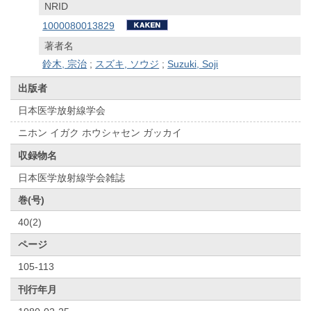
NRID
1000080013829
著者名
鈴木, 宗治
;
スズキ, ソウジ
;
Suzuki, Soji
出版者
日本医学放射線学会
ニホン イガク ホウシャセン ガッカイ
収録物名
日本医学放射線学会雑誌
巻(号)
40(2)
ページ
105-113
刊行年月