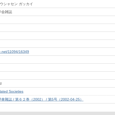
ホウシャセン ガッカイ
学会雑誌
le.net/11094/16349
d
ed Societies
誌 / 第６２巻（2002） / 第5号（2002-04-25）