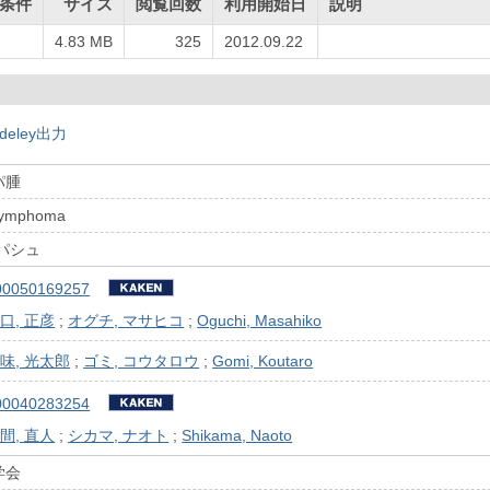
条件
サイズ
閲覧回数
利用開始日
説明
4.83 MB
325
2012.09.22
deley出力
パ腫
Lymphoma
パシュ
00050169257
口, 正彦
;
オグチ, マサヒコ
;
Oguchi, Masahiko
味, 光太郎
;
ゴミ, コウタロウ
;
Gomi, Koutaro
00040283254
間, 直人
;
シカマ, ナオト
;
Shikama, Naoto
学会