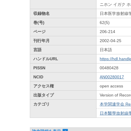
ニホン イガク 
収録物名
日本医学放射線
巻(号)
62(5)
ページ
206-214
刊行年月
2002-04-25
言語
日本語
ハンドルURL
https://hdl.hand
PISSN
00480428
NCID
AN00280017
アクセス権
open access
出版タイプ
Version of Recor
カテゴリ
本学関連学会 Relat
日本醫學放射線學會雜