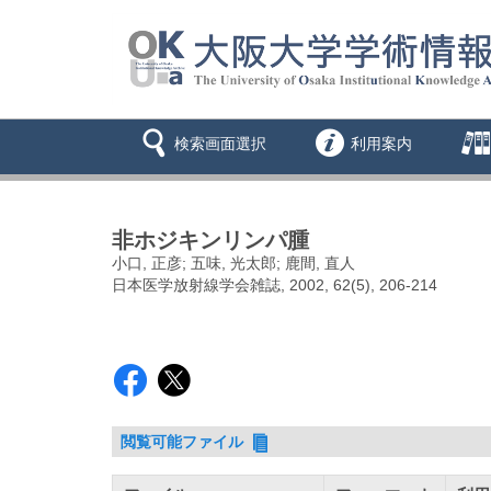
検索画面選択
利用案内
非ホジキンリンパ腫
小口, 正彦; 五味, 光太郎; 鹿間, 直人
日本医学放射線学会雑誌, 2002, 62(5), 206-214
閲覧可能ファイル