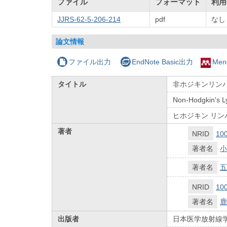
ファイル
フォーマット
利用
JJRS-62-5-206-214
pdf
なし
論文情報
ファイル出力
EndNote Basic出力
Men
タイトル
非ホジキンリン
Non-Hodgkin's 
ヒホジキン リン
著者
NRID
10
著者名
小
著者名
五
NRID
10
著者名
鹿
出版者
日本医学放射線