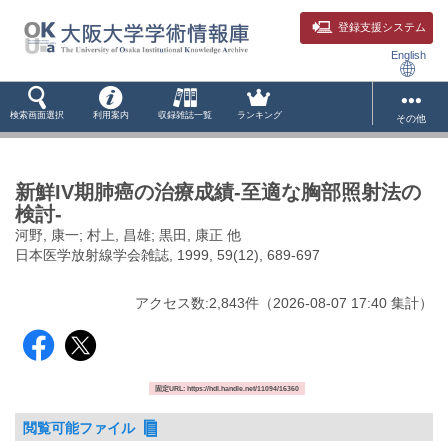
登録支援システム
English
検索画面選択
利用案内
収録雑誌一覧
ランキング
その他
新鮮IV期肺癌の治療成績-至適な胸部照射法の
検討-
河野, 康一; 村上, 昌雄; 黒田, 康正 他
日本医学放射線学会雑誌, 1999, 59(12), 689-697
アクセス数:
2,843
件
（
2026-08-07
17:40 集計
）
固定URL: https://hdl.handle.net/11094/16360
閲覧可能ファイル