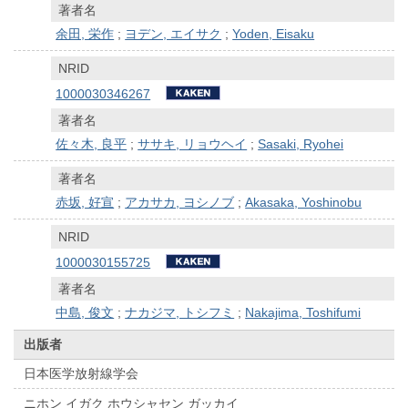
著者名
余田, 栄作
;
ヨデン, エイサク
;
Yoden, Eisaku
NRID
1000030346267
著者名
佐々木, 良平
;
ササキ, リョウヘイ
;
Sasaki, Ryohei
著者名
赤坂, 好宣
;
アカサカ, ヨシノブ
;
Akasaka, Yoshinobu
NRID
1000030155725
著者名
中島, 俊文
;
ナカジマ, トシフミ
;
Nakajima, Toshifumi
出版者
日本医学放射線学会
ニホン イガク ホウシャセン ガッカイ