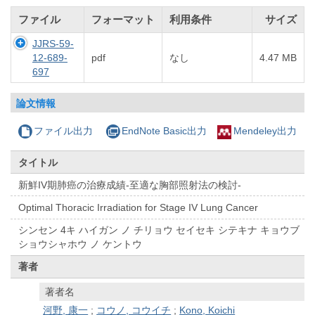
ファイル
フォーマット
利用条件
サイズ
JJRS-59-
12-689-
pdf
なし
4.47 MB
697
論文情報
ファイル出力
EndNote Basic出力
Mendeley出力
タイトル
新鮮IV期肺癌の治療成績-至適な胸部照射法の検討-
Optimal Thoracic Irradiation for Stage IV Lung Cancer
シンセン 4キ ハイガン ノ チリョウ セイセキ シテキナ キョウブ
ショウシャホウ ノ ケントウ
著者
著者名
河野, 康一
;
コウノ, コウイチ
;
Kono, Koichi