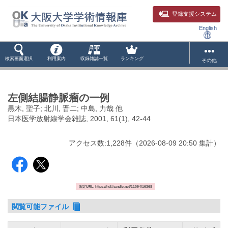
登録支援システム
English
検索画面選択
利用案内
収録雑誌一覧
ランキング
その他
左側結腸静脈瘤の一例
黒木, 聖子; 北川, 晋二; 中島, 力哉 他
日本医学放射線学会雑誌, 2001, 61(1), 42-44
アクセス数:
1,228
件
（
2026-08-09
20:50 集計
）
固定URL: https://hdl.handle.net/11094/16368
閲覧可能ファイル