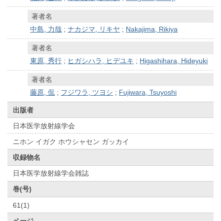
著者名
中島, 力哉
;
ナカジマ, リキヤ
;
Nakajima, Rikiya
著者名
東原, 秀行
;
ヒガシハラ, ヒデユキ
;
Higashihara, Hideyuki
著者名
藤原, 侃
;
フジワラ, ツヨシ
;
Fujiwara, Tsuyoshi
出版者
日本医学放射線学会
ニホン イガク ホウシャセン ガッカイ
収録物名
日本医学放射線学会雑誌
巻(号)
61(1)
ページ