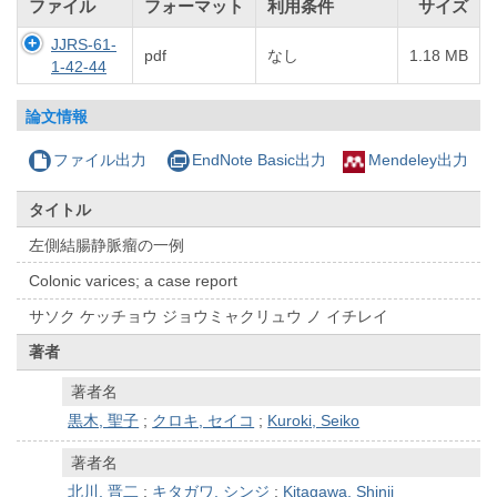
ファイル
フォーマット
利用条件
サイズ
JJRS-61-
pdf
なし
1.18 MB
1-42-44
論文情報
ファイル出力
EndNote Basic出力
Mendeley出力
タイトル
左側結腸静脈瘤の一例
Colonic varices; a case report
サソク ケッチョウ ジョウミャクリュウ ノ イチレイ
著者
著者名
黒木, 聖子
;
クロキ, セイコ
;
Kuroki, Seiko
著者名
北川, 晋二
;
キタガワ, シンジ
;
Kitagawa, Shinji