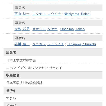
著者名
西山, 紘一
;
ニシヤマ, コウイチ
;
Nishiyama, Koichi
著者名
大島, 武男
;
オオシマ, タケオ
;
Ohshima, Takeo
著者名
谷川, 俊一
;
タニガワ, シュンイチ
;
Tanigawa, Shunichi
出版者
日本医学放射線学会
ニホン イガク ホウシャセン ガッカイ
収録物名
日本医学放射線学会雑誌
巻(号)
31(11)
ページ