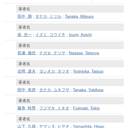
著者名
田中, 満
;
タナカ, ミツル
;
Tanaka, Mitsuru
著者名
泉, 光一
;
イズミ, コウイチ
;
Izumi, Koichi
著者名
長瀬, 徹也
;
ナガセ, テツヤ
;
Nagase, Tetsuya
著者名
吉岡, 達夫
;
ヨシオカ, タツオ
;
Yoshioka, Tatsuo
著者名
田中, 幸房
;
タナカ, ユキフサ
;
Tanaka, Yukifusa
著者名
藤巻, 時男
;
フジマキ, トキオ
;
Fujimaki, Tokio
著者名
山下, 久雄
;
ヤマシタ, ヒサオ
;
Yamashita, Hisao