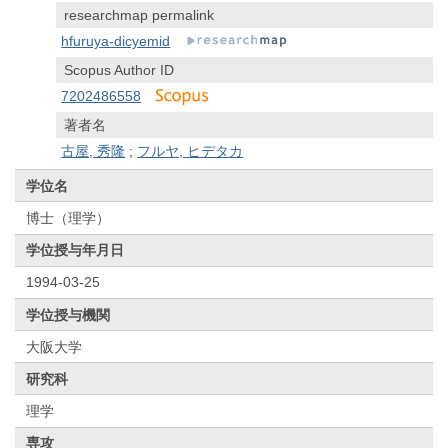
researchmap permalink
hfuruya-dicyemid
Scopus Author ID
7202486558
著者名
古屋, 秀隆
;
フルヤ, ヒデタカ
学位名
博士（理学）
学位授与年月日
1994-03-25
学位授与機関
大阪大学
研究科
理学
専攻