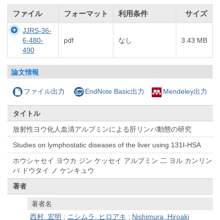
ファイル
フォーマット
利用条件
サイズ
JJRS-36-
6-480-
pdf
なし
3.43 MB
490
論文情報
ファイル出力
EndNote Basic出力
Mendeley出力
タイトル
放射性ヨウ化人血清アルブミンによる肝リンパ動態の研究
Studies on lymphostatic diseases of the liver using 131I-HSA
ホウシャセイ ヨウカ ジン ケッセイ アルブミン 二 ヨル カンリン
パ ドウタイ ノ ケンキュウ
著者
著者名
西村, 宏明
;
ニシムラ, ヒロアキ
;
Nishimura, Hiroaki