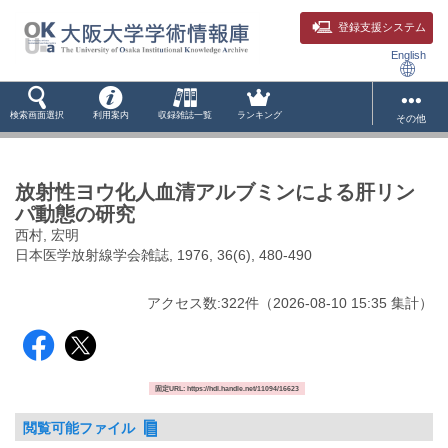
登録支援システム
English
検索画面選択
利用案内
収録雑誌一覧
ランキング
その他
放射性ヨウ化人血清アルブミンによる肝リン
パ動態の研究
西村, 宏明
日本医学放射線学会雑誌, 1976, 36(6), 480-490
アクセス数:
322
件
（
2026-08-10
15:35 集計
）
固定URL: https://hdl.handle.net/11094/16623
閲覧可能ファイル