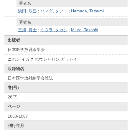
著者名
浜田, 辰巳
;
ハマダ, タツミ
;
Hamada, Tatsumi
著者名
三浦, 貴士
;
ミウラ, タカシ
;
Miura, Takashi
出版者
日本医学放射線学会
ニホン イガク ホウシャセン ガッカイ
収録物名
日本医学放射線学会雑誌
巻(号)
28(7)
ページ
1060-1067
刊行年月