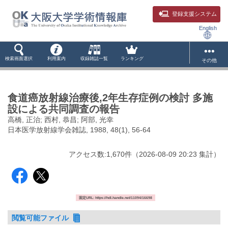
登録支援システム
English
検索画面選択
利用案内
収録雑誌一覧
ランキング
その他
食道癌放射線治療後,2年生存症例の検討 多施
設による共同調査の報告
高橋, 正治; 西村, 恭昌; 阿部, 光幸
日本医学放射線学会雑誌, 1988, 48(1), 56-64
アクセス数:
1,670
件
（
2026-08-09
20:23 集計
）
固定URL: https://hdl.handle.net/11094/16698
閲覧可能ファイル