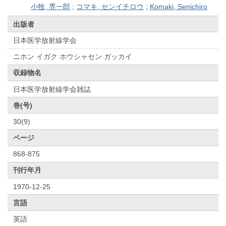
小牧, 専一郎
;
コマキ, センイチロウ
;
Komaki, Senichiro
出版者
日本医学放射線学会
ニホン イガク ホウシャセン ガッカイ
収録物名
日本医学放射線学会雑誌
巻(号)
30(9)
ページ
868-875
刊行年月
1970-12-25
言語
英語