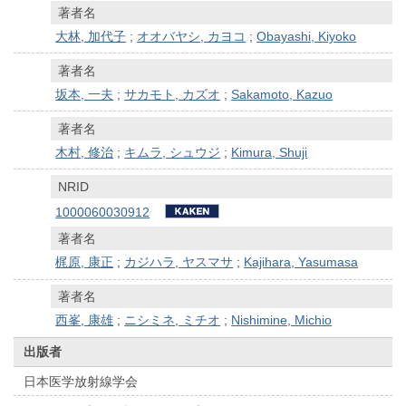
著者名
大林, 加代子
;
オオバヤシ, カヨコ
;
Obayashi, Kiyoko
著者名
坂本, 一夫
;
サカモト, カズオ
;
Sakamoto, Kazuo
著者名
木村, 修治
;
キムラ, シュウジ
;
Kimura, Shuji
NRID
1000060030912
著者名
梶原, 康正
;
カジハラ, ヤスマサ
;
Kajihara, Yasumasa
著者名
西峯, 康雄
;
ニシミネ, ミチオ
;
Nishimine, Michio
出版者
日本医学放射線学会