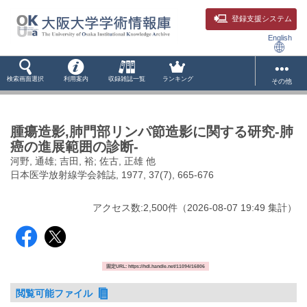
登録支援システム
English
検索画面選択
利用案内
収録雑誌一覧
ランキング
その他
腫瘍造影,肺門部リンパ節造影に関する研究-肺
癌の進展範囲の診断-
河野, 通雄; 吉田, 裕; 佐古, 正雄 他
日本医学放射線学会雑誌, 1977, 37(7), 665-676
アクセス数:
2,500
件
（
2026-08-07
19:49 集計
）
固定URL: https://hdl.handle.net/11094/16806
閲覧可能ファイル