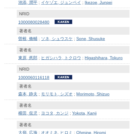
池添, 潤平
;
イケゾエ, ジュンペイ
;
Ikezoe, Junpei
NRID
1000080028480
著者名
曽根, 脩輔
;
ソネ, シュウスケ
;
Sone, Shusuke
著者名
東原, 悳郎
;
ヒガシハラ, トクロウ
;
Higashihara, Tokuro
NRID
1000060116118
著者名
森本, 静夫
;
モリモト, シズオ
;
Morimoto, Shizuo
著者名
横田, 侃児
;
ヨコタ, カンジ
;
Yokota, Kanji
著者名
大嶺, 広海
;
オオミネ, ヒロミ
;
Ohmine, Hiromi