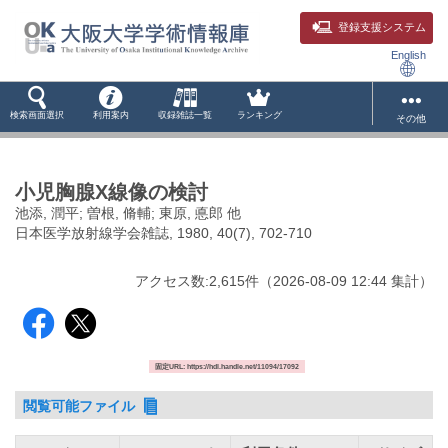
登録支援システム
English
検索画面選択
利用案内
収録雑誌一覧
ランキング
その他
小児胸腺X線像の検討
池添, 潤平; 曽根, 脩輔; 東原, 悳郎 他
日本医学放射線学会雑誌, 1980, 40(7), 702-710
アクセス数:
2,615
件
（
2026-08-09
12:44 集計
）
固定URL: https://hdl.handle.net/11094/17092
閲覧可能ファイル