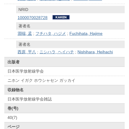
NRID
1000070028728
著者名
淵端, 孟
;
フチハタ, ハジメ
;
Fuchihata, Hajime
著者名
西原, 平八
;
ニシハラ, ヘイハチ
;
Nishihara, Heihachi
出版者
日本医学放射線学会
ニホン イガク ホウシャセン ガッカイ
収録物名
日本医学放射線学会雑誌
巻(号)
40(7)
ページ