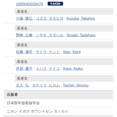
1000040028478
著者名
小塚, 隆弘
;
コズカ, タカヒロ
;
Kozuka, Takahiro
著者名
野崎, 公敏
;
ノサキ, タダハル
;
Nosaki, Tadaharu
著者名
佐藤, 健司
;
サトウ, ケンジ
;
Sato, Kenji
著者名
井原, 慶子
;
イハラ, ケイコ
;
Ihara, Keiko
著者名
立入, 弘
;
タチイリ, ヒロム
;
Tachiiri, Hiromu
出版者
日本医学放射線学会
ニホン イガク ホウシャセン ガッカイ