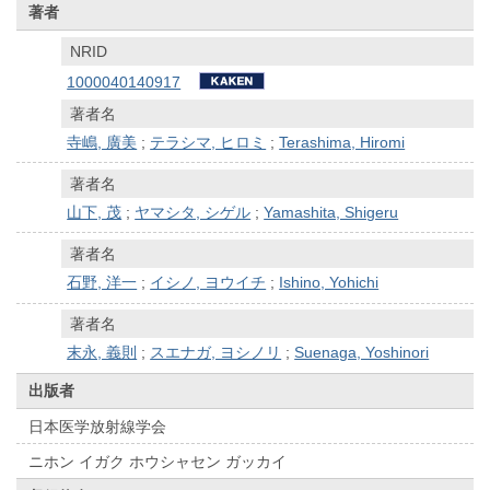
著者
NRID
1000040140917
著者名
寺嶋, 廣美
;
テラシマ, ヒロミ
;
Terashima, Hiromi
著者名
山下, 茂
;
ヤマシタ, シゲル
;
Yamashita, Shigeru
著者名
石野, 洋一
;
イシノ, ヨウイチ
;
Ishino, Yohichi
著者名
末永, 義則
;
スエナガ, ヨシノリ
;
Suenaga, Yoshinori
出版者
日本医学放射線学会
ニホン イガク ホウシャセン ガッカイ