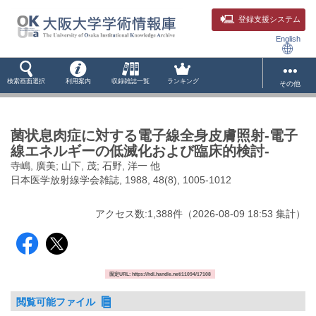
登録支援システム
English
検索画面選択
利用案内
収録雑誌一覧
ランキング
その他
菌状息肉症に対する電子線全身皮膚照射-電子
線エネルギーの低滅化および臨床的検討-
寺嶋, 廣美; 山下, 茂; 石野, 洋一 他
日本医学放射線学会雑誌, 1988, 48(8), 1005-1012
アクセス数:
1,388
件
（
2026-08-09
18:53 集計
）
固定URL: https://hdl.handle.net/11094/17108
閲覧可能ファイル