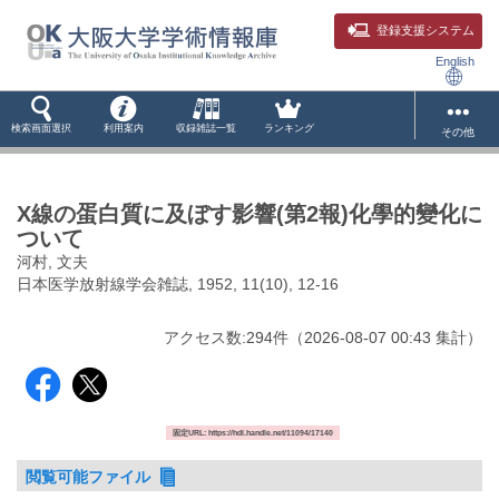
登録支援システム
English
検索画面選択
利用案内
収録雑誌一覧
ランキング
その他
X線の蛋白質に及ぼす影響(第2報)化學的變化に
ついて
河村, 文夫
日本医学放射線学会雑誌, 1952, 11(10), 12-16
アクセス数:
294
件
（
2026-08-07
00:43 集計
）
固定URL: https://hdl.handle.net/11094/17140
閲覧可能ファイル