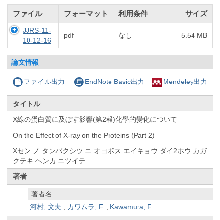
ファイル
フォーマット
利用条件
サイズ
JJRS-11-
pdf
なし
5.54 MB
10-12-16
論文情報
ファイル出力
EndNote Basic出力
Mendeley出力
タイトル
X線の蛋白質に及ぼす影響(第2報)化學的變化について
On the Effect of X-ray on the Proteins (Part 2)
Xセン ノ タンパクシツ ニ オヨボス エイキョウ ダイ2ホウ カガ
クテキ ヘンカ ニツイテ
著者
著者名
河村, 文夫
;
カワムラ, F.
;
Kawamura, F.