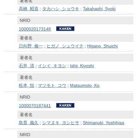
著者名
高橋, 昭喜
;
タカハシ, ショウキ
;
Takahashi, Syoki
NRID
1000020173148
著者名
日向野, 修一
;
ヒガノ, シュウイチ
;
Higano, Shuichi
著者名
石井, 清
;
イシイ, キヨシ
;
Ishii, Kiyoshi
著者名
松本, 恒
;
マツモト, コウ
;
Matsumoto, Ko
NRID
1000070187441
著者名
島貫, 義久
;
シマヌキ, ヨシヒサ
;
Shimanuki, Yoshihisa
NRID