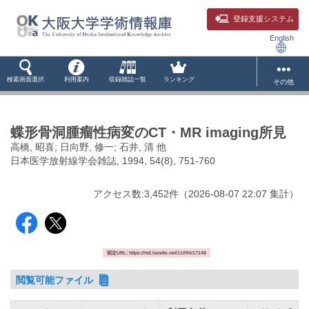
登録支援システム
English
検索画面選択
利用案内
収録雑誌一覧
ランキング
その他
蝶形骨洞腫瘤性病変のCT・MR imaging所見
高橋, 昭喜; 日向野, 修一; 石井, 清 他
日本医学放射線学会雑誌, 1994, 54(8), 751-760
アクセス数:
3,452
件
（
2026-08-07
22:07 集計
）
固定URL: https://hdl.handle.net/11094/17148
閲覧可能ファイル