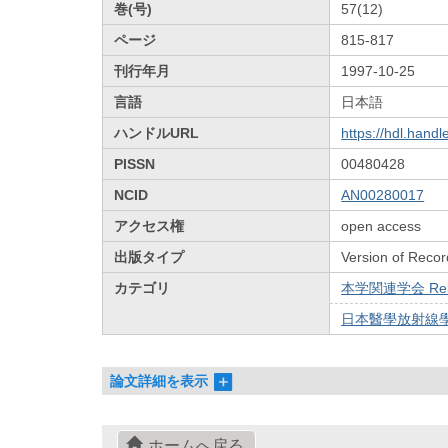
巻(号)
57(12)
ページ
815-817
刊行年月
1997-10-25
言語
日本語
ハンドルURL
https://hdl.hand
PISSN
00480428
NCID
AN00280017
アクセス権
open access
出版タイプ
Version of Recor
カテゴリ
本学関連学会 Relat
日本醫學放射線學會雜
論文詳細を表示
ホームへ戻る