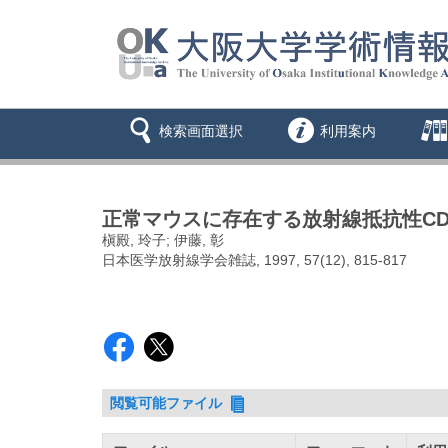
検索画面選択
利用案内
正常マウスに存在する放射線抵抗性CD4+ T
槇殿, 玲子; 伊藤, 彰
日本医学放射線学会雑誌, 1997, 57(12), 815-817
閲覧可能ファイル