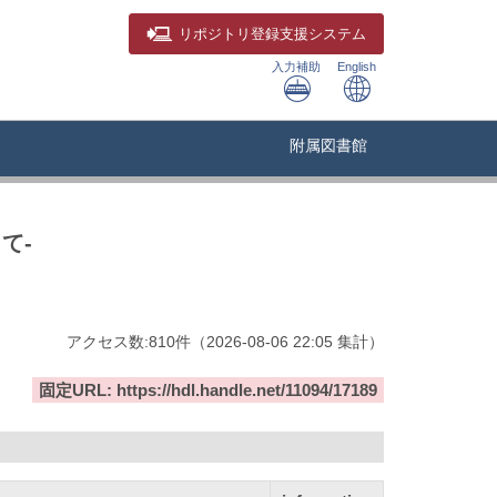
リポジトリ
登録支援システム
入力補助
English
附属図書館
て-
アクセス数:
810
件
（
2026-08-06
22:05 集計
）
固定URL: https://hdl.handle.net/11094/17189