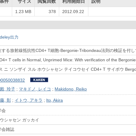
条件
サイズ
閲覧回数
利用開始日
説明
1.23 MB
378
2012.09.22
deley出力
放射線抵抗性CD4+ T細胞-Bergonie-Tribondeau法則の検証を付し
D4+ T cells in Normal, Unprimed Mice: With verification of the Bergoni
ニ ソンザイ スル ホウシャセン テイコウセイ CD4+ T サイボウ Bergoni
00050038832
殿, 玲子
;
マキドノ, レイコ
;
Makidono, Reiko
藤, 彰
;
イトウ, アキラ
;
Ito, Akira
学会
ホウシャセン ガッカイ
学会雑誌