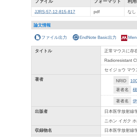
ファイル
フォーマット
利用
JJRS-57-12-815-817
pdf
なし
論文情報
ファイル出力
EndNote Basic出力
Men
タイトル
正常マウスに存在する
Radioresistant C
セイジョウ マウス 
著者
NRID
10
著者名
槇
著者名
伊
出版者
日本医学放射線
ニホン イガク 
収録物名
日本医学放射線