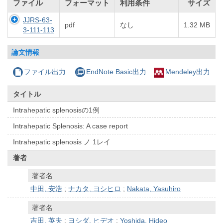
ファイル
フォーマット
利用条件
サイズ
JJRS-63-
pdf
なし
1.32 MB
3-111-113
論文情報
ファイル出力
EndNote Basic出力
Mendeley出力
タイトル
Intrahepatic splenosisの1例
Intrahepatic Splenosis: A case report
Intrahepatic splenosis ノ 1レイ
著者
著者名
中田, 安浩
;
ナカタ, ヨシヒロ
;
Nakata, Yasuhiro
著者名
吉田, 英夫
;
ヨシダ, ヒデオ
;
Yoshida, Hideo