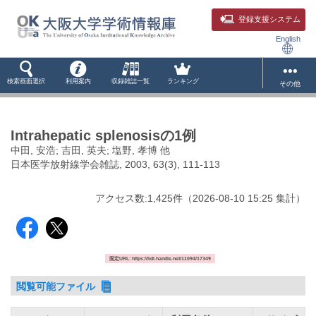
登録支援システム
English
検索画面選択
利用案内
収録雑誌一覧
ランキング
その他
Intrahepatic splenosisの1例
中田, 安浩; 吉田, 英夫; 塩野, 孝博 他
日本医学放射線学会雑誌, 2003, 63(3), 111-113
アクセス数:
1,425
件
（
2026-08-10
15:25 集計
）
固定URL: https://hdl.handle.net/11094/17349
閲覧可能ファイル