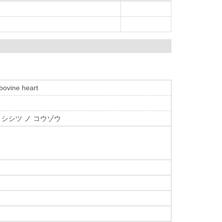
bovine heart
 シシツ ノ コウゾウ