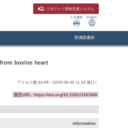
リポジトリ
登録支援システム
入力補助
English
附属図書館
from bovine heart
アクセス数:
814
件
（
2026-08-06
11:55 集計
）
固定URL: https://doi.org/10.11501/3161849
information