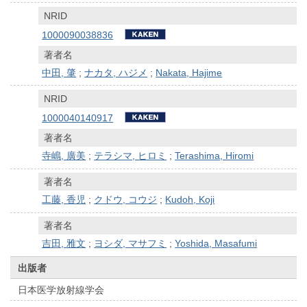
NRID
1000090038836
著者名
中田, 肇
;
ナカタ, ハジメ
;
Nakata, Hajime
NRID
1000040140917
著者名
寺嶋, 廣美
;
テラシマ, ヒロミ
;
Terashima, Hiromi
著者名
工藤, 香児
;
クドウ, コウジ
;
Kudoh, Koji
著者名
吉田, 雅文
;
ヨシダ, マサフミ
;
Yoshida, Masafumi
出版者
日本医学放射線学会