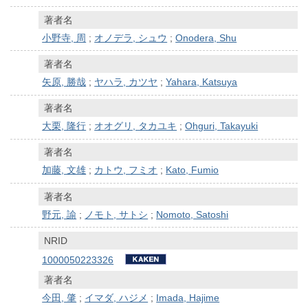
著者名
小野寺, 周
;
オノデラ, シュウ
;
Onodera, Shu
著者名
矢原, 勝哉
;
ヤハラ, カツヤ
;
Yahara, Katsuya
著者名
大栗, 隆行
;
オオグリ, タカユキ
;
Ohguri, Takayuki
著者名
加藤, 文雄
;
カトウ, フミオ
;
Kato, Fumio
著者名
野元, 諭
;
ノモト, サトシ
;
Nomoto, Satoshi
NRID
1000050223326
著者名
今田, 肇
;
イマダ, ハジメ
;
Imada, Hajime