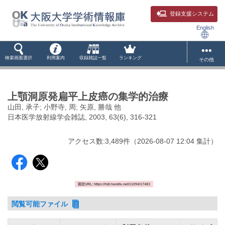
登録支援システム
English
検索画面選択
利用案内
収録雑誌一覧
ランキング
その他
上顎洞原発扁平上皮癌の集学的治療
山田, 承子; 小野寺, 周; 矢原, 勝哉 他
日本医学放射線学会雑誌, 2003, 63(6), 316-321
アクセス数:
3,489
件
（
2026-08-07
12:04 集計
）
固定URL: https://hdl.handle.net/11094/17483
閲覧可能ファイル