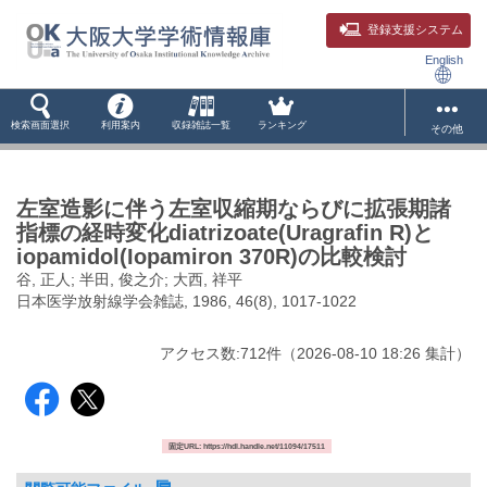
登録支援システム
English
検索画面選択
利用案内
収録雑誌一覧
ランキング
その他
左室造影に伴う左室収縮期ならびに拡張期諸
指標の経時変化diatrizoate(Uragrafin R)と
iopamidol(Iopamiron 370R)の比較検討
谷, 正人; 半田, 俊之介; 大西, 祥平
日本医学放射線学会雑誌, 1986, 46(8), 1017-1022
アクセス数:
712
件
（
2026-08-10
18:26 集計
）
固定URL: https://hdl.handle.net/11094/17511