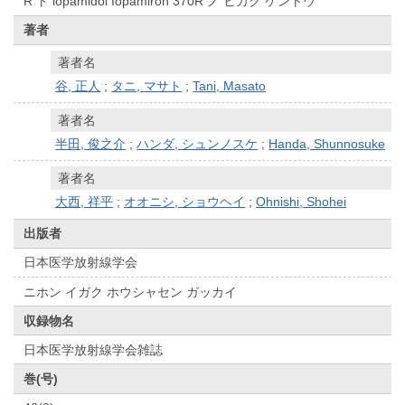
R ト iopamidol Iopamiron 370R ノ ヒカク ケントウ
著者
著者名
谷, 正人
;
タニ, マサト
;
Tani, Masato
著者名
半田, 俊之介
;
ハンダ, シュンノスケ
;
Handa, Shunnosuke
著者名
大西, 祥平
;
オオニシ, ショウヘイ
;
Ohnishi, Shohei
出版者
日本医学放射線学会
ニホン イガク ホウシャセン ガッカイ
収録物名
日本医学放射線学会雑誌
巻(号)