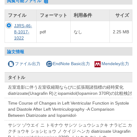
閲覧可能ファイル
ファイル
フォーマット
利用条件
サイズ
JJRS-46-
8-1017-
pdf
なし
2.25 MB
1022
論文情報
ファイル出力
EndNote Basic出力
Mendeley出力
タイトル
左室造影に伴う左室収縮期ならびに拡張期諸指標の経時変化
diatrizoate(Uragrafin R)とiopamidol(Iopamiron 370R)の比較検討
Time Course of Changes in Left Ventricular Function in Systole
and Diastole After Left Ventriculography -A Comparison
Between Diatrizoate and Iopamidol-
サシツ ゾウエイ ニ トモナウ サシツ シュウシュクキ ナラビニ カ
クチョウキ ショシヒョウ ノ ケイジ ヘンカ diatrizoate Uragrafin