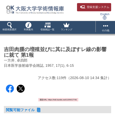
登録支援システム
English
検索画面選択
利用案内
収録雑誌一覧
ランキング
その他
吉田肉腫の増殖並びに其に及ぼすレ線の影響
に就て 第1報
一方井, 卓四郎
日本医学放射線学会雑誌, 1957, 17(1), 6-15
アクセス数:
119
件
（
2026-08-10
14:34 集計
）
固定URL: https://hdl.handle.net/11094/17745
閲覧可能ファイル