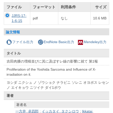
ファイル
フォーマット
利用条件
サイズ
JJRS-17-
pdf
なし
10.6 MB
1-6-15
論文情報
ファイル出力
EndNote Basic出力
Mendeley出力
タイトル
吉田肉腫の増殖並びに其に及ぼすレ線の影響に就て 第1報
Proliferation of the Yoshida Sarcoma and Influence of X-
irradiation on it.
ヨシダ ニクシュ ノ ゾウショク ナラビニ ソレニ オヨボス レセン
ノ エイキョウ ニツイテ ダイ1ポウ
著者
著者名
一方井, 卓四郎
;
イッカタイ, タクシロウ
;
Ikkatai,