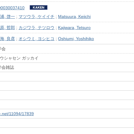
00030037410
浦, 啓一
;
マツウラ, ケイイチ
;
Matsuura, Keiichi
原, 哲郎
;
カジワラ, テツロウ
;
Kajiwara, Tetsuro
海, 良彦
;
オシウミ, ヨシヒコ
;
Oshiumi, Yoshihiko
学会
ホウシャセン ガッカイ
学会雑誌
le.net/11094/17839