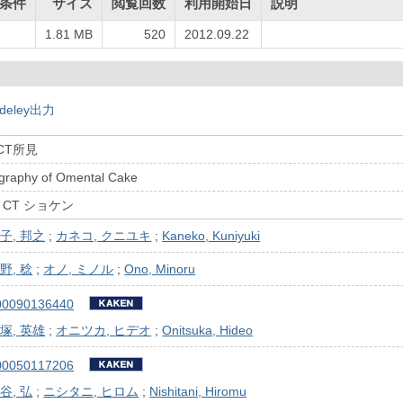
条件
サイズ
閲覧回数
利用開始日
説明
1.81 MB
520
2012.09.22
deley出力
のCT所見
raphy of Omental Cake
 ノ CT ショケン
子, 邦之
;
カネコ, クニユキ
;
Kaneko, Kuniyuki
野, 稔
;
オノ, ミノル
;
Ono, Minoru
00090136440
塚, 英雄
;
オニツカ, ヒデオ
;
Onitsuka, Hideo
00050117206
谷, 弘
;
ニシタニ, ヒロム
;
Nishitani, Hiromu