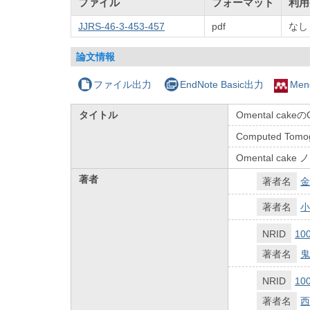
ファイル
フォーマット
利用
JJRS-46-3-453-457
pdf
なし
論文情報
ファイル出力
EndNote Basic出力
Men
タイトル
Omental cake
Computed Tomog
Omental cake
著者
著者名
金
著者名
小
NRID
10
著者名
鬼
NRID
10
著者名
西