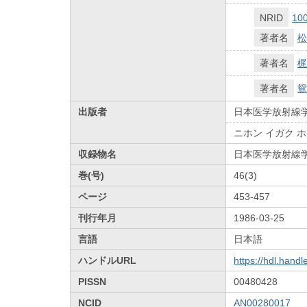
NRID
10
著者名
松
著者名
梶
著者名
鴛
出版者
日本医学放射線
ニホン イガク 
収録物名
日本医学放射線
巻(号)
46(3)
ページ
453-457
刊行年月
1986-03-25
言語
日本語
ハンドルURL
https://hdl.hand
PISSN
00480428
NCID
AN00280017