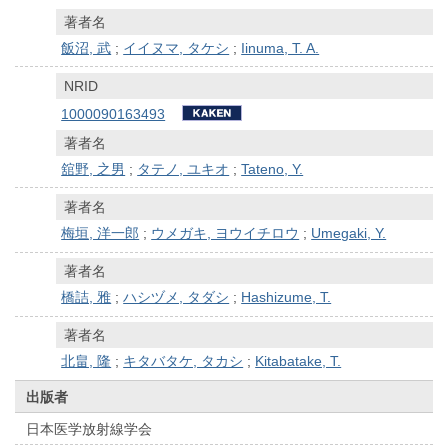
著者名
飯沼, 武
;
イイヌマ, タケシ
;
Iinuma, T. A.
NRID
1000090163493
著者名
舘野, 之男
;
タテノ, ユキオ
;
Tateno, Y.
著者名
梅垣, 洋一郎
;
ウメガキ, ヨウイチロウ
;
Umegaki, Y.
著者名
橋詰, 雅
;
ハシヅメ, タダシ
;
Hashizume, T.
著者名
北畠, 隆
;
キタバタケ, タカシ
;
Kitabatake, T.
出版者
日本医学放射線学会