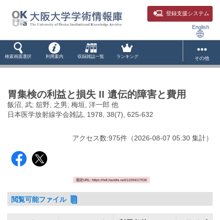
登録支援システム
English
検索画面選択
利用案内
収録雑誌一覧
ランキング
その他
胃集検の利益と損失 II 遺伝的障害と費用
飯沼, 武; 舘野, 之男; 梅垣, 洋一郎 他
日本医学放射線学会雑誌, 1978, 38(7), 625-632
アクセス数:
975
件
（
2026-08-07
05:30 集計
）
固定URL: https://hdl.handle.net/11094/17938
閲覧可能ファイル