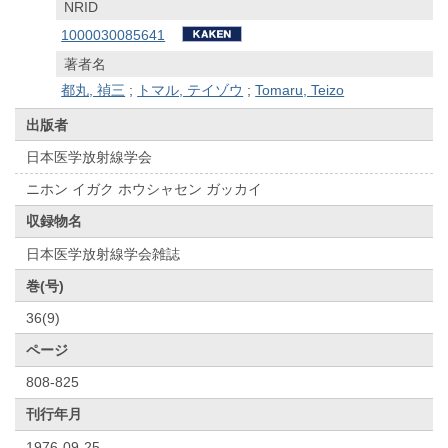
NRID
1000030085641
著者名
都丸, 禎三
;
トマル, テイゾウ
;
Tomaru, Teizo
出版者
日本医学放射線学会
ニホン イガク ホウシャセン ガッカイ
収録物名
日本医学放射線学会雑誌
巻(号)
36(9)
ページ
808-825
刊行年月
1976-09-25