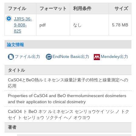
ファイル
フォーマット
利用条件
サイズ
JJRS-36-
9-808-
pdf
なし
5.78 MB
825
論文情報
ファイル出力
EndNote Basic出力
Mendeley出力
タイトル
CaSO4とBeO熱ルミネセンス線量計素子の特性と線量測定への
応用
Properties of CaSO4 and BeO thermoluminescent dosimeters
and their application to clinical dosimetry
CaSO4 ト BeO ネツ ルミネセンス センリョウケイ ソシ ノ トク
セイ ト センリョウ ソクテイ ヘノ オウヨウ
著者