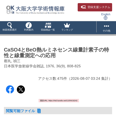
登録支援システム
English
検索画面選択
利用案内
収録雑誌一覧
ランキング
その他
CaSO4とBeO熱ルミネセンス線量計素子の特
性と線量測定への応用
都丸, 禎三
日本医学放射線学会雑誌, 1976, 36(9), 808-825
アクセス数:
475
件
（
2026-08-07
03:24 集計
）
固定URL: https://hdl.handle.net/11094/18242
閲覧可能ファイル