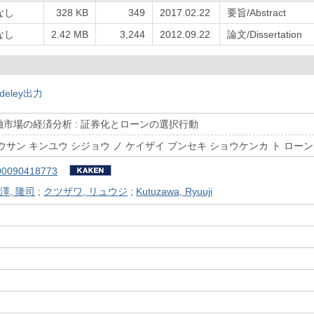
なし
328 KB
349
2017.02.22
要旨/Abstract
なし
2.42 MB
3,244
2012.09.22
論文/Dissertation
deley出力
市場の経済分析 : 証券化とローンの選択行動
ウサン キンユウ シジョウ ノ ケイザイ ブンセキ ショウケンカ ト ローン
00090418773
澤, 隆司
;
クツザワ, リュウジ
;
Kutuzawa, Ryuuji