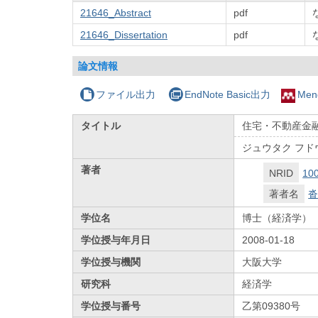
21646_Abstract
pdf
21646_Dissertation
pdf
論文情報
ファイル出力
EndNote Basic出力
Men
タイトル
住宅・不動産金融
ジュウタク フド
著者
NRID
10
著者名
沓
学位名
博士（経済学）
学位授与年月日
2008-01-18
学位授与機関
大阪大学
研究科
経済学
学位授与番号
乙第09380号