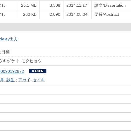
なし
25.1 MB
3,308
2014.11.17
論文/Dissertation
なし
260 KB
2,090
2014.08.04
要旨/Abstract
deley出力
と目標
ウキヅケ ト モクヒョウ
00090192872
井, 誠生
;
アカイ, セイキ
）