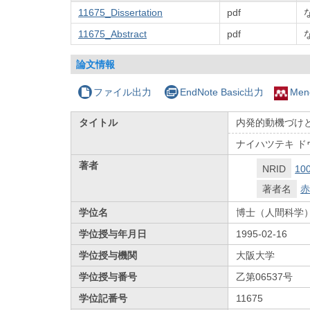
11675_Dissertation
pdf
11675_Abstract
pdf
論文情報
ファイル出力
EndNote Basic出力
Men
タイトル
内発的動機づけ
ナイハツテキ ド
著者
NRID
10
著者名
赤
学位名
博士（人間科学
学位授与年月日
1995-02-16
学位授与機関
大阪大学
学位授与番号
乙第06537号
学位記番号
11675