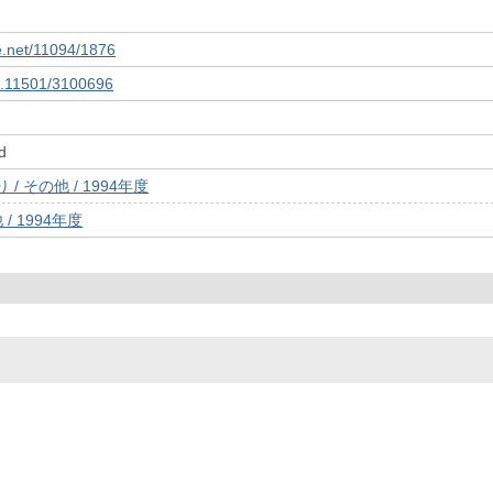
le.net/11094/1876
10.11501/3100696
d
/ その他 / 1994年度
/ 1994年度
© 2022- The University of Osaka Libraries